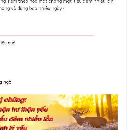
lưng, kèm theo hoa mắt chóng mặt, tiểu đêm nhiều lần,
hông và dùng bao nhiêu ngày?
hiệu quả
ng ngờ