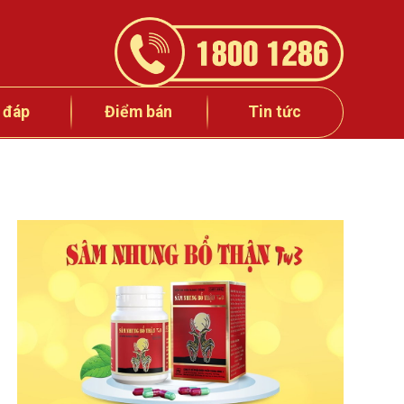
 đáp
Điểm bán
Tin tức