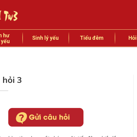
n hư
Sinh lý yếu
Tiểu đêm
Hỏi
 yếu
 hỏi 3