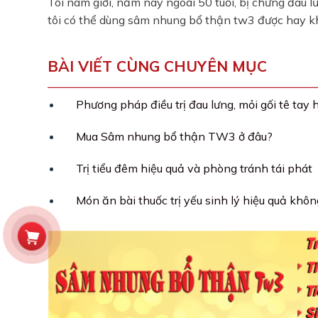
Tôi nam giới, năm nay ngoài 50 tuổi, bị chứng đau 
tôi có thể dùng sâm nhung bổ thận tw3 được hay k
BÀI VIẾT CÙNG CHUYÊN MỤC
Phương pháp điều trị đau lưng, mỏi gối tê tay 
Mua Sâm nhung bổ thận TW3 ở đâu?
Trị tiểu đêm hiệu quả và phòng tránh tái phát
Món ăn bài thuốc trị yếu sinh lý hiệu quả khô