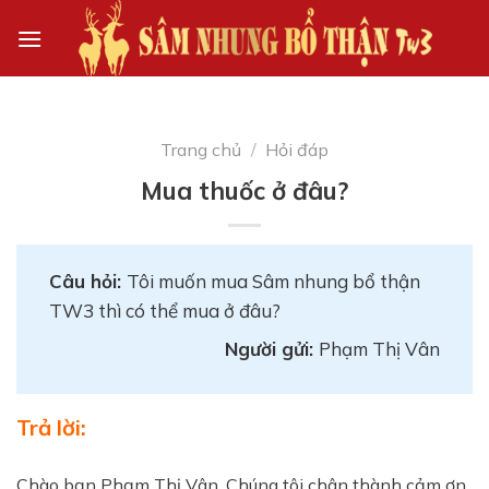
Skip
to
content
Trang chủ
/
Hỏi đáp
Mua thuốc ở đâu?
Câu hỏi:
Tôi muốn mua Sâm nhung bổ thận
TW3 thì có thể mua ở đâu?
Người gửi:
Phạm Thị Vân
Trả lời:
Chào bạn Phạm Thị Vân. Chúng tôi chân thành cảm ơn