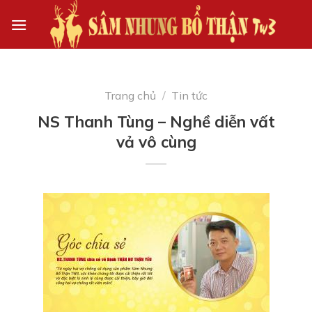
Skip
to
content
Trang chủ
/
Tin tức
NS Thanh Tùng – Nghề diễn vất
vả vô cùng