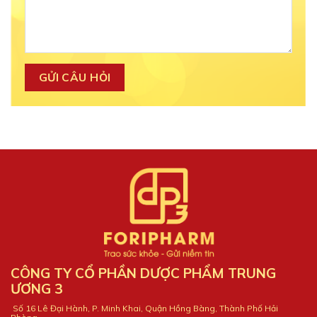
CÔNG TY CỔ PHẦN DƯỢC PHẨM TRUNG
ƯƠNG 3
Số 16 Lê Đại Hành, P. Minh Khai, Quận Hồng Bàng, Thành Phố Hải