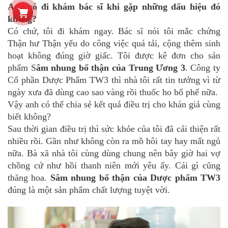
Anh có đi khám bác sĩ khi gặp những dấu hiệu đó
không?
Có chứ, tôi đi khám ngay. Bác sĩ nói tôi mắc chứng
Thận hư Thận yếu do công việc quá tải, cộng thêm sinh
hoạt không đúng giờ giấc. Tôi được kê đơn cho sản
phẩm S
âm nhung bổ thận của Trung Ương 3
. Công ty
Cổ phần Dược Phẩm TW3 thì nhà tôi rất tin tưởng vì từ
ngày xưa đã dùng cao sao vàng rồi thuốc ho bổ phế nữa.
Vậy anh có thể chia sẻ kết quả điều trị cho khán giả cùng
biết không?
Sau thời gian điều trị thì sức khỏe của tôi đã cải thiện rất
nhiều rồi. Gần như không còn ra mồ hôi tay hay mất ngủ
nữa. Bà xã nhà tôi cùng dùng chung nên bây giờ hai vợ
chồng cứ như hồi thanh niên mới yêu ấy. Cái gì cũng
thăng hoa.
Sâm nhung bổ thận của Dược phẩm TW3
đúng là một sản phẩm chất lượng tuyệt vời.