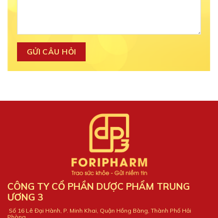
CÔNG TY CỔ PHẦN DƯỢC PHẨM TRUNG
ƯƠNG 3
Số 16 Lê Đại Hành, P. Minh Khai, Quận Hồng Bàng, Thành Phố Hải
Phòng