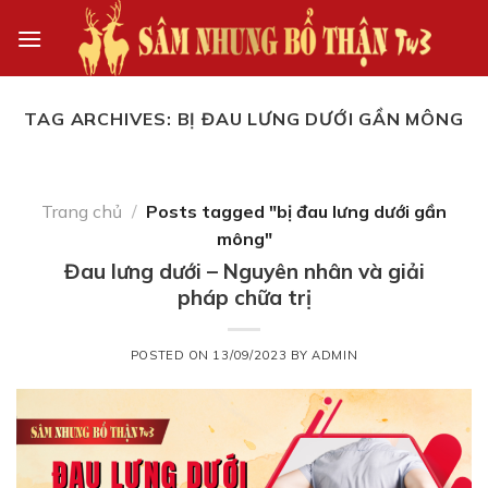
Skip
to
content
TAG ARCHIVES:
BỊ ĐAU LƯNG DƯỚI GẦN MÔNG
Trang chủ
/
Posts tagged "bị đau lưng dưới gần
mông"
Đau lưng dưới – Nguyên nhân và giải
pháp chữa trị
POSTED ON
13/09/2023
BY
ADMIN