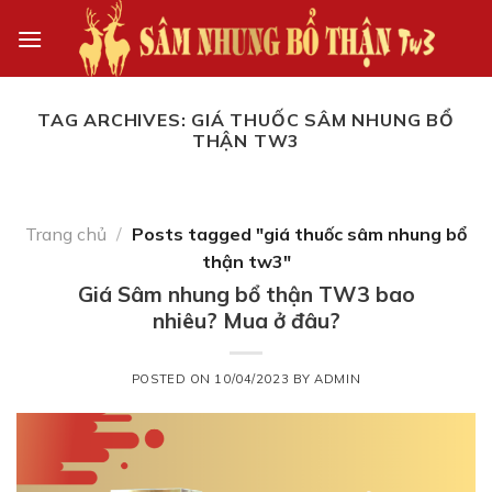
Skip
to
content
TAG ARCHIVES:
GIÁ THUỐC SÂM NHUNG BỔ
THẬN TW3
Trang chủ
/
Posts tagged "giá thuốc sâm nhung bổ
thận tw3"
Giá Sâm nhung bổ thận TW3 bao
nhiêu? Mua ở đâu?
POSTED ON
10/04/2023
BY
ADMIN