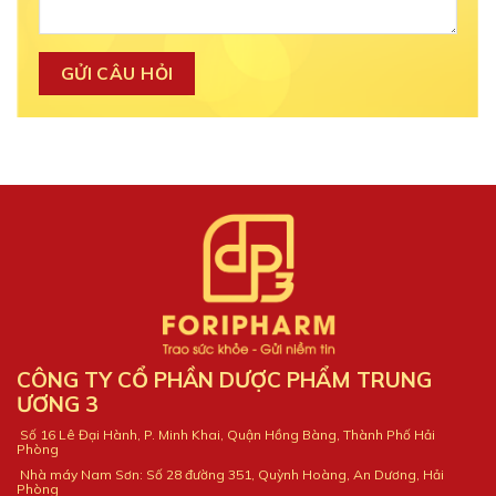
CÔNG TY CỔ PHẦN DƯỢC PHẨM TRUNG
ƯƠNG 3
Số 16 Lê Đại Hành, P. Minh Khai, Quận Hồng Bàng, Thành Phố Hải
Phòng
Nhà máy Nam Sơn: Số 28 đường 351, Quỳnh Hoàng, An Dương, Hải
Phòng