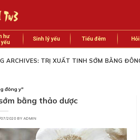
n hư
Sinh lý yếu
Tiểu đêm
Hỏi
 yếu
G ARCHIVES:
TRỊ XUẤT TINH SỚM BẰNG ĐÔN
ng đông y"
h sớm bằng thảo dược
/07/2020
BY
ADMIN