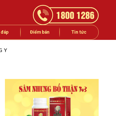
 đáp
Điểm bán
Tin tức
G Y