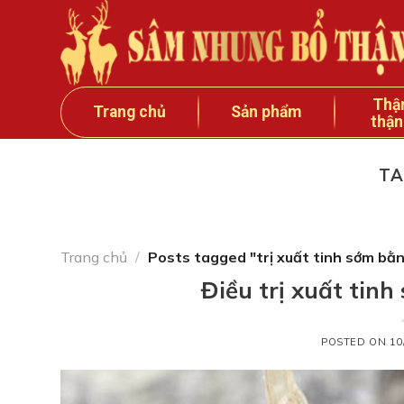
Skip
to
content
Thậ
Trang chủ
Sản phẩm
thận
TA
Trang chủ
/
Posts tagged "trị xuất tinh sớm bằ
Điều trị xuất tin
POSTED ON
10