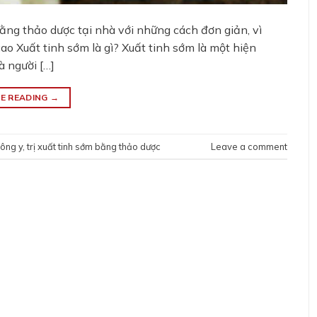
ng thảo dược tại nhà với những cách đơn giản, vì
o Xuất tinh sớm là gì? Xuất tinh sớm là một hiện
 người […]
E READING
→
đông y
,
trị xuất tinh sớm bằng thảo dược
Leave a comment