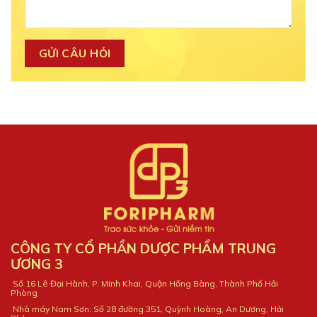
CÔNG TY CỔ PHẦN DƯỢC PHẨM TRUNG
ƯƠNG 3
Số 16 Lê Đại Hành, P. Minh Khai, Quận Hồng Bàng, Thành Phố Hải
Phòng
Nhà máy Nam Sơn: Số 28 đường 351, Quỳnh Hoàng, An Dương, Hải