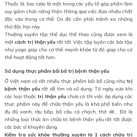
Thuốc lá, bia, rượu là một trong các yếu tố góp phần làm
suy giảm chức năng thận thông qua việc đưa nhiều chất
độc vào trong cơ thể. Do đó cần phải tránh xa những
thứ độc hại này.
Thường xuyên tập thể dục thể thao cũng được xem là
một
cách trị thận yếu
rất tốt. Việc tập luyện các bài tập
như yoga giúp cho cơ thể mạnh khỏe từ đó giúp cho cơ
thể hoạt động tốt hơn.
Sử dụng thực phẩm bồi bổ trị bệnh thận yếu
Ở Việt nam có rất nhiều thực phẩm bồi bổ cũng như
trị
bệnh thận yếu
rất dễ tìm và sử dụng. Từ ngày xưa khi
các loại thuốc
trị thận yếu
chưa có thì việc áp dụng các
thực phẩm này để chữa thận yếu là khá phổ biến như
đu đủ xanh, râu bắp, bồ câu, cá chạch, thịt dê… Đó là
những loại thức ăn chữa trị bệnh thận yếu rất tốt được
các bác sĩ khuyên dùng.
Kiểm tra sức khỏe thường xuyên là 1 cách chữa trị