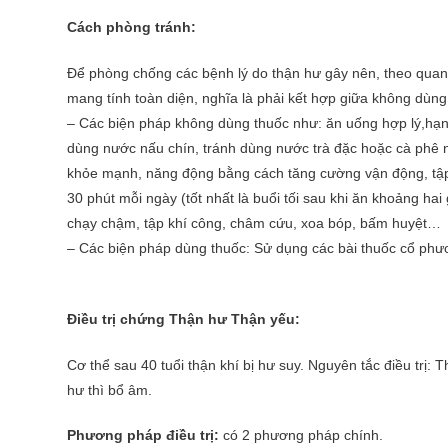
Cách phòng tránh:
Để phòng chống các bệnh lý do thận hư gây nên, theo quan 
mang tính toàn diện, nghĩa là phải kết hợp giữa không dùng
– Các biện pháp không dùng thuốc như: ăn uống hợp lý,hạn 
dùng nước nấu chín, tránh dùng nước trà đặc hoặc cà phê n
khỏe mạnh, năng động bằng cách tăng cường vận động, tập t
30 phút mỗi ngày (tốt nhất là buổi tối sau khi ăn khoảng ha
chạy chậm, tập khí công, châm cứu, xoa bóp, bấm huyệt…
– Các biện pháp dùng thuốc: Sử dụng các bài thuốc cổ phư
Điều trị chứng Thận hư Thận yếu:
Cơ thể sau 40 tuổi thận khí bị hư suy. Nguyên tắc điều trị
hư thì bổ âm.
Phương pháp điều trị:
có 2 phương pháp chính.