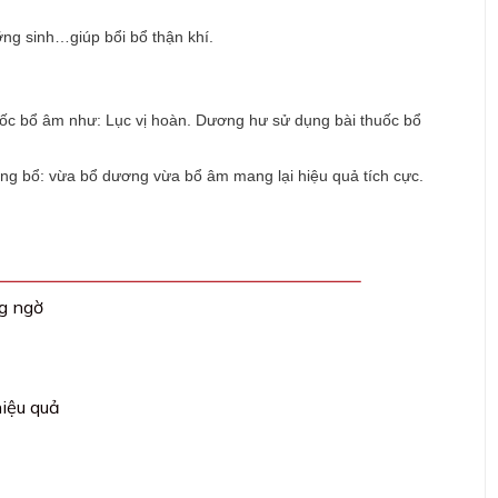
ỡng sinh…giúp bổi bổ thận khí.
ốc bổ âm như: Lục vị hoàn. Dương hư sử dụng bài thuốc bổ
g bổ: vừa bổ dương vừa bổ âm mang lại hiệu quả tích cực.
ng ngờ
hiệu quả