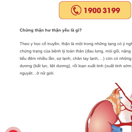
Chứng thận hư thận yếu là gì?
Theo y học cổ truyền, thận là một trong những tạng có ý ngh
chứng trạng của bệnh lý toàn thân (đau lưng, mỏi gối, nặng
tiểu đêm nhiều lần, sợ lạnh, chân tay lạnh,…) còn có nhữn
dương (bất lực, liệt dương), rối loạn xuất tinh (xuất tinh sớm
nguyệt…ở nữ giới.