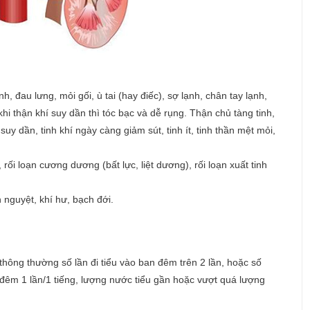
đau lưng, mỏi gối, ù tai (hay điếc), sợ lạnh, chân tay lạnh,
khi thận khí suy dần thì tóc bạc và dễ rụng. Thận chủ tàng tinh,
suy dần, tinh khí ngày càng giảm sút, tinh ít, tinh thần mệt mỏi,
rối loạn cương dương (bất lực, liệt dương), rối loạn xuất tinh
h nguyệt, khí hư, bạch đới.
hông thường số lần đi tiểu vào ban đêm trên 2 lần, hoặc số
 đêm 1 lần/1 tiếng, lượng nước tiểu gần hoặc vượt quá lượng