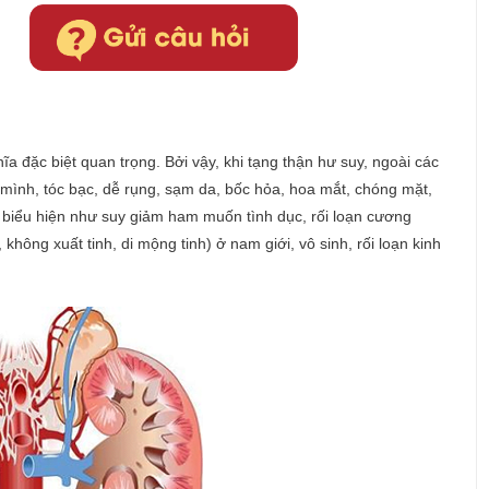
ĩa đặc biệt quan trọng. Bởi vậy, khi tạng thận hư suy, ngoài các
 mình, tóc bạc, dễ rụng, sạm da, bốc hỏa, hoa mắt, chóng mặt,
g biểu hiện như suy giảm ham muốn tình dục, rối loạn cương
, không xuất tinh, di mộng tinh) ở nam giới, vô sinh, rối loạn kinh