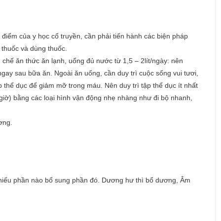
điểm của y học cổ truyền, cần phải tiến hành các biện pháp
 thuốc và dùng thuốc.
chế ăn thức ăn lạnh, uống đủ nước từ 1,5 – 2lít/ngày: nên
gay sau bữa ăn. Ngoài ăn uống, cần duy trì cuộc sống vui tươi,
hể dục để giảm mỡ trong máu. Nên duy trì tập thể dục ít nhất
i giờ) bằng các loại hình vận động nhẹ nhàng như đi bộ nhanh,
ơng.
: Thiếu phần nào bổ sung phần đó. Dương hư thì bổ dương, Âm