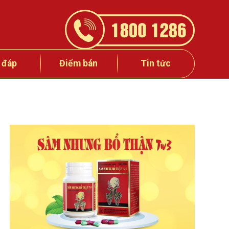
 đáp
Điểm bán
Tin tức