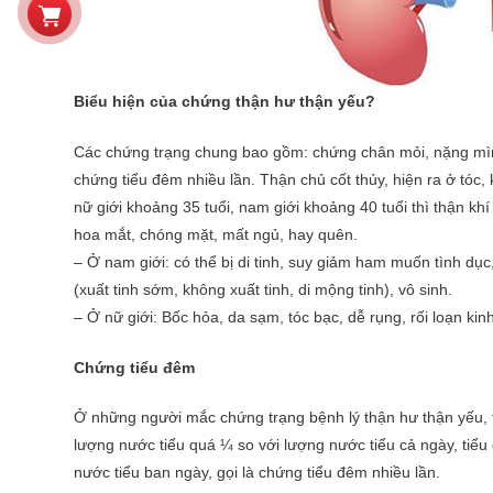
Biểu hiện của chứng thận hư thận yếu?
Các chứng trạng chung bao gồm: chứng chân mỏi, nặng mình, 
chứng tiểu đêm nhiều lần. Thận chủ cốt thủy, hiện ra ở tóc, 
nữ giới khoảng 35 tuổi, nam giới khoảng 40 tuổi thì thận khí 
hoa mắt, chóng mặt, mất ngủ, hay quên.
– Ở nam giới: có thể bị di tinh, suy giảm ham muốn tình dục, 
(xuất tinh sớm, không xuất tinh, di mộng tinh), vô sinh.
– Ở nữ giới: Bốc hỏa, da sạm, tóc bạc, dễ rụng, rối loạn kin
Chứng tiểu đêm
Ở những người mắc chứng trạng bệnh lý thận hư thận yếu, t
lượng nước tiểu quá ¼ so với lượng nước tiểu cả ngày, tiểu
nước tiểu ban ngày, gọi là chứng tiểu đêm nhiều lần.