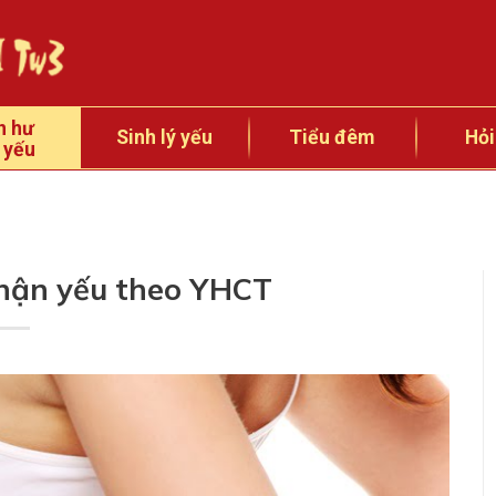
n hư
Sinh lý yếu
Tiểu đêm
Hỏi
 yếu
hận yếu theo YHCT