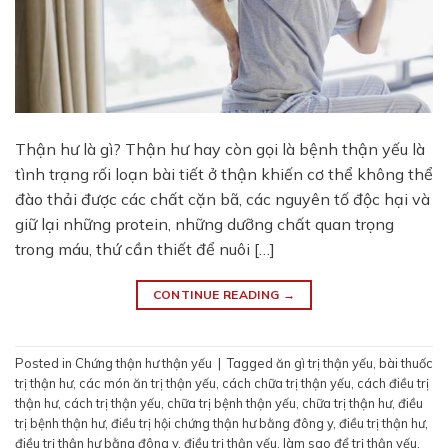
Thận hư là gì? Thận hư hay còn gọi là bệnh thận yếu là
tình trạng rối loạn bài tiết ở thận khiến cơ thể không thể
đào thải được các chất cặn bã, các nguyên tố độc hại và
giữ lại những protein, những dưỡng chất quan trọng
trong máu, thứ cần thiết để nuôi […]
CONTINUE READING
→
Posted in
Chứng thận hư thận yếu
|
Tagged
ăn gì trị thận yếu
,
bài thuốc
trị thận hư
,
các món ăn trị thận yếu
,
cách chữa trị thận yếu
,
cách điều trị
thận hư
,
cách trị thận yếu
,
chữa trị bệnh thận yếu
,
chữa trị thận hư
,
điều
trị bệnh thận hư
,
điều trị hội chứng thận hư bằng đông y
,
điều trị thận hư
,
điều trị thận hư bằng đông y
,
điều trị thận yếu
,
làm sao để trị thận yếu
,