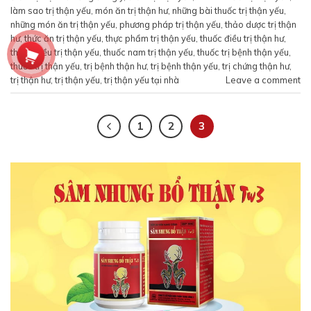
làm sao trị thận yếu
,
món ăn trị thận hư
,
những bài thuốc trị thận yếu
,
những món ăn trị thận yếu
,
phương pháp trị thận yếu
,
thảo dược trị thận
hư
,
thức ăn trị thận yếu
,
thực phẩm trị thận yếu
,
thuốc điều trị thận hư
,
thuốc điều trị thận yếu
,
thuốc nam trị thận yếu
,
thuốc trị bệnh thận yếu
,
thuốc trị thận yếu
,
trị bệnh thận hư
,
trị bệnh thận yếu
,
trị chứng thận hư
,
trị thận hư
,
trị thận yếu
,
trị thận yếu tại nhà
Leave a comment
1
2
3