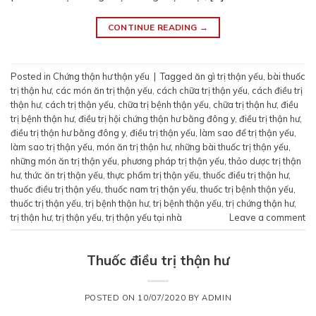
CONTINUE READING
→
Posted in
Chứng thận hư thận yếu
|
Tagged
ăn gì trị thận yếu
,
bài thuốc
trị thận hư
,
các món ăn trị thận yếu
,
cách chữa trị thận yếu
,
cách điều trị
thận hư
,
cách trị thận yếu
,
chữa trị bệnh thận yếu
,
chữa trị thận hư
,
điều
trị bệnh thận hư
,
điều trị hội chứng thận hư bằng đông y
,
điều trị thận hư
,
điều trị thận hư bằng đông y
,
điều trị thận yếu
,
làm sao để trị thận yếu
,
làm sao trị thận yếu
,
món ăn trị thận hư
,
những bài thuốc trị thận yếu
,
những món ăn trị thận yếu
,
phương pháp trị thận yếu
,
thảo dược trị thận
hư
,
thức ăn trị thận yếu
,
thực phẩm trị thận yếu
,
thuốc điều trị thận hư
,
thuốc điều trị thận yếu
,
thuốc nam trị thận yếu
,
thuốc trị bệnh thận yếu
,
thuốc trị thận yếu
,
trị bệnh thận hư
,
trị bệnh thận yếu
,
trị chứng thận hư
,
trị thận hư
,
trị thận yếu
,
trị thận yếu tại nhà
Leave a comment
Thuốc điều trị thận hư
POSTED ON
10/07/2020
BY
ADMIN