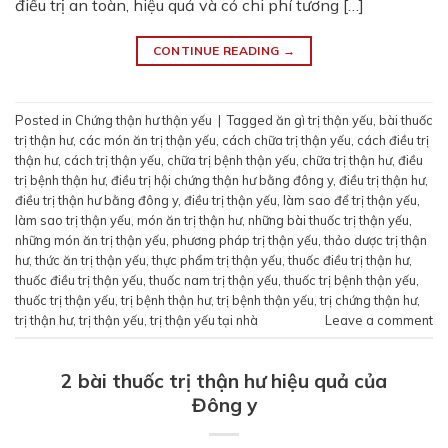
điều trị an toàn, hiệu quả và có chi phí tương […]
CONTINUE READING
→
Posted in
Chứng thận hư thận yếu
|
Tagged
ăn gì trị thận yếu
,
bài thuốc
trị thận hư
,
các món ăn trị thận yếu
,
cách chữa trị thận yếu
,
cách điều trị
thận hư
,
cách trị thận yếu
,
chữa trị bệnh thận yếu
,
chữa trị thận hư
,
điều
trị bệnh thận hư
,
điều trị hội chứng thận hư bằng đông y
,
điều trị thận hư
,
điều trị thận hư bằng đông y
,
điều trị thận yếu
,
làm sao để trị thận yếu
,
làm sao trị thận yếu
,
món ăn trị thận hư
,
những bài thuốc trị thận yếu
,
những món ăn trị thận yếu
,
phương pháp trị thận yếu
,
thảo dược trị thận
hư
,
thức ăn trị thận yếu
,
thực phẩm trị thận yếu
,
thuốc điều trị thận hư
,
thuốc điều trị thận yếu
,
thuốc nam trị thận yếu
,
thuốc trị bệnh thận yếu
,
thuốc trị thận yếu
,
trị bệnh thận hư
,
trị bệnh thận yếu
,
trị chứng thận hư
,
trị thận hư
,
trị thận yếu
,
trị thận yếu tại nhà
Leave a comment
2 bài thuốc trị thận hư hiệu quả của
Đông y