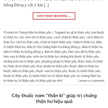
bằng Đông y với 2 bài […]
CONTINUE READING
→
Posted in
Chứng thận hư thận yếu
|
Tagged
ăn gì trị thận yếu
,
bài thuốc
trị thận hư
,
các món ăn trị thận yếu
,
cách chữa trị thận yếu
,
cách điều trị
thận hư
,
cách trị thận yếu
,
chữa trị bệnh thận yếu
,
chữa trị thận hư
,
điều
trị bệnh thận hư
,
điều trị hội chứng thận hư bằng đông y
,
điều trị thận hư
,
điều trị thận hư bằng đông y
,
điều trị thận yếu
,
làm sao để trị thận yếu
,
làm sao trị thận yếu
,
món ăn trị thận hư
,
những bài thuốc trị thận yếu
,
những món ăn trị thận yếu
,
phương pháp trị thận yếu
,
thảo dược trị thận
hư
,
thức ăn trị thận yếu
,
thực phẩm trị thận yếu
,
thuốc điều trị thận hư
,
thuốc điều trị thận yếu
,
thuốc nam trị thận yếu
,
thuốc trị bệnh thận yếu
,
thuốc trị thận yếu
,
trị bệnh thận hư
,
trị bệnh thận yếu
,
trị chứng thận hư
,
trị thận hư
,
trị thận yếu
,
trị thận yếu tại nhà
Leave a comment
Cây thuốc nam “thần kì” giúp trị chứng
thận hư hiệu quả