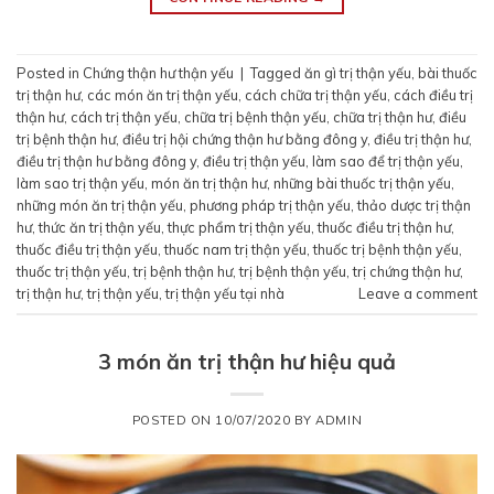
Posted in
Chứng thận hư thận yếu
|
Tagged
ăn gì trị thận yếu
,
bài thuốc
trị thận hư
,
các món ăn trị thận yếu
,
cách chữa trị thận yếu
,
cách điều trị
thận hư
,
cách trị thận yếu
,
chữa trị bệnh thận yếu
,
chữa trị thận hư
,
điều
trị bệnh thận hư
,
điều trị hội chứng thận hư bằng đông y
,
điều trị thận hư
,
điều trị thận hư bằng đông y
,
điều trị thận yếu
,
làm sao để trị thận yếu
,
làm sao trị thận yếu
,
món ăn trị thận hư
,
những bài thuốc trị thận yếu
,
những món ăn trị thận yếu
,
phương pháp trị thận yếu
,
thảo dược trị thận
hư
,
thức ăn trị thận yếu
,
thực phẩm trị thận yếu
,
thuốc điều trị thận hư
,
thuốc điều trị thận yếu
,
thuốc nam trị thận yếu
,
thuốc trị bệnh thận yếu
,
thuốc trị thận yếu
,
trị bệnh thận hư
,
trị bệnh thận yếu
,
trị chứng thận hư
,
trị thận hư
,
trị thận yếu
,
trị thận yếu tại nhà
Leave a comment
3 món ăn trị thận hư hiệu quả
POSTED ON
10/07/2020
BY
ADMIN