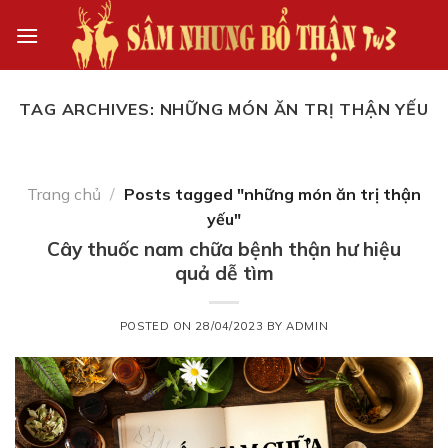
Skip
to
content
TAG ARCHIVES:
NHỮNG MÓN ĂN TRỊ THẬN YẾU
Trang chủ
/
Posts tagged "những món ăn trị thận
yếu"
Cây thuốc nam chữa bệnh thận hư hiệu
quả dễ tìm
POSTED ON
28/04/2023
BY
ADMIN