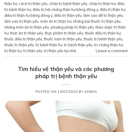
thận hư
,
cách trị thận yếu
,
chữa trị bệnh thận yếu
,
chữa trị thận hư
,
điều
trị bệnh thận hư
,
điều trị hội chứng thận hư bằng đông y
,
điều trị thận hư
,
điều trị thận hư bằng đông y
,
điều trị thận yếu
,
làm sao để trị thận yếu
,
làm sao trị thận yếu
,
món ăn trị thận hư
,
những bài thuốc trị thận yếu
,
những món ăn trị thận yếu
,
phương pháp trị thận yếu
,
thảo dược trị thận
hư
,
thức ăn trị thận yếu
,
thực phẩm trị thận yếu
,
thuốc điều trị thận hư
,
thuốc điều trị thận yếu
,
thuốc nam trị thận yếu
,
thuốc trị bệnh thận yếu
,
thuốc trị thận yếu
,
trị bệnh thận hư
,
trị bệnh thận yếu
,
trị chứng thận hư
,
trị thận hư
,
trị thận yếu
,
trị thận yếu tại nhà
Leave a comment
Tìm hiểu về thận yếu và các phương
pháp trị bệnh thận yếu
POSTED ON
10/07/2020
BY
ADMIN