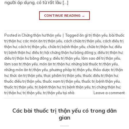
người áp dụng, có từ rất lâu […]
CONTINUE READING
→
Posted in
Chứng thận hư thận yếu
|
Tagged
ăn gì trị thận yếu
,
bài thuốc
trị thận hư
,
các món ăn trị thận yếu
,
cách chữa trị thận yếu
,
cách điều trị
thận hư
,
cách trị thận yếu
,
chữa trị bệnh thận yếu
,
chữa trị thận hư
,
điều
trị bệnh thận hư
,
điều trị hội chứng thận hư bằng đông y
,
điều trị thận hư
,
điều trị thận hư bằng đông y
,
điều trị thận yếu
,
làm sao để trị thận yếu
,
làm sao trị thận yếu
,
món ăn trị thận hư
,
những bài thuốc trị thận yếu
,
những món ăn trị thận yếu
,
phương pháp trị thận yếu
,
thảo dược trị thận
hư
,
thức ăn trị thận yếu
,
thực phẩm trị thận yếu
,
thuốc điều trị thận hư
,
thuốc điều trị thận yếu
,
thuốc nam trị thận yếu
,
thuốc trị bệnh thận yếu
,
thuốc trị thận yếu
,
trị bệnh thận hư
,
trị bệnh thận yếu
,
trị chứng thận hư
,
trị thận hư
,
trị thận yếu
,
trị thận yếu tại nhà
Leave a comment
Các bài thuốc trị thận yếu có trong dân
gian