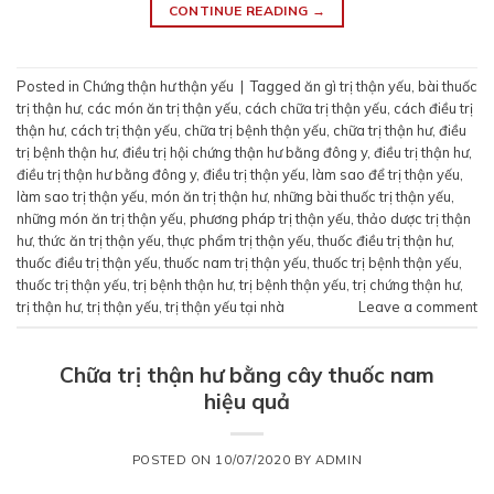
CONTINUE READING
→
Posted in
Chứng thận hư thận yếu
|
Tagged
ăn gì trị thận yếu
,
bài thuốc
trị thận hư
,
các món ăn trị thận yếu
,
cách chữa trị thận yếu
,
cách điều trị
thận hư
,
cách trị thận yếu
,
chữa trị bệnh thận yếu
,
chữa trị thận hư
,
điều
trị bệnh thận hư
,
điều trị hội chứng thận hư bằng đông y
,
điều trị thận hư
,
điều trị thận hư bằng đông y
,
điều trị thận yếu
,
làm sao để trị thận yếu
,
làm sao trị thận yếu
,
món ăn trị thận hư
,
những bài thuốc trị thận yếu
,
những món ăn trị thận yếu
,
phương pháp trị thận yếu
,
thảo dược trị thận
hư
,
thức ăn trị thận yếu
,
thực phẩm trị thận yếu
,
thuốc điều trị thận hư
,
thuốc điều trị thận yếu
,
thuốc nam trị thận yếu
,
thuốc trị bệnh thận yếu
,
thuốc trị thận yếu
,
trị bệnh thận hư
,
trị bệnh thận yếu
,
trị chứng thận hư
,
trị thận hư
,
trị thận yếu
,
trị thận yếu tại nhà
Leave a comment
Chữa trị thận hư bằng cây thuốc nam
hiệu quả
POSTED ON
10/07/2020
BY
ADMIN