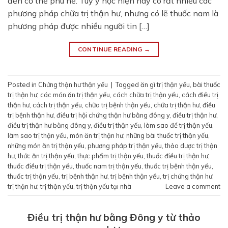
đến cơ thể phù nề. Tuy y học hiện nay có rất nhiều các
phương pháp chữa trị thận hư, nhưng có lẽ thuốc nam là
phương pháp được nhiều người tin […]
CONTINUE READING
→
Posted in
Chứng thận hư thận yếu
|
Tagged
ăn gì trị thận yếu
,
bài thuốc
trị thận hư
,
các món ăn trị thận yếu
,
cách chữa trị thận yếu
,
cách điều trị
thận hư
,
cách trị thận yếu
,
chữa trị bệnh thận yếu
,
chữa trị thận hư
,
điều
trị bệnh thận hư
,
điều trị hội chứng thận hư bằng đông y
,
điều trị thận hư
,
điều trị thận hư bằng đông y
,
điều trị thận yếu
,
làm sao để trị thận yếu
,
làm sao trị thận yếu
,
món ăn trị thận hư
,
những bài thuốc trị thận yếu
,
những món ăn trị thận yếu
,
phương pháp trị thận yếu
,
thảo dược trị thận
hư
,
thức ăn trị thận yếu
,
thực phẩm trị thận yếu
,
thuốc điều trị thận hư
,
thuốc điều trị thận yếu
,
thuốc nam trị thận yếu
,
thuốc trị bệnh thận yếu
,
thuốc trị thận yếu
,
trị bệnh thận hư
,
trị bệnh thận yếu
,
trị chứng thận hư
,
trị thận hư
,
trị thận yếu
,
trị thận yếu tại nhà
Leave a comment
Điều trị thận hư bằng Đông y từ thảo