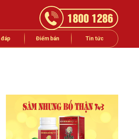
 đáp
Điểm bán
Tin tức