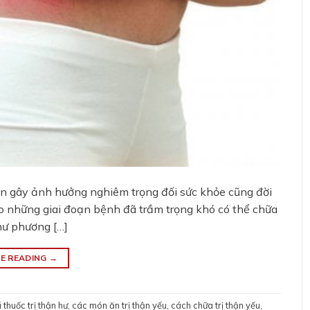
ận gây ảnh hưởng nghiêm trọng đối sức khỏe cũng đời
o những giai đoạn bệnh đã trầm trọng khó có thể chữa
như phương […]
E READING
→
 thuốc trị thận hư
,
các món ăn trị thận yếu
,
cách chữa trị thận yếu
,