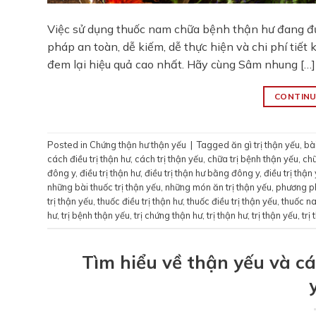
Việc sử dụng thuốc nam chữa bệnh thận hư đang được
pháp an toàn, dễ kiếm, dễ thực hiện và chi phí tiế
đem lại hiệu quả cao nhất. Hãy cùng Sâm nhung […]
CONTINU
Posted in
Chứng thận hư thận yếu
|
Tagged
ăn gì trị thận yếu
,
bài
cách điều trị thận hư
,
cách trị thận yếu
,
chữa trị bệnh thận yếu
,
chữ
đông y
,
điều trị thận hư
,
điều trị thận hư bằng đông y
,
điều trị thận
những bài thuốc trị thận yếu
,
những món ăn trị thận yếu
,
phương ph
trị thận yếu
,
thuốc điều trị thận hư
,
thuốc điều trị thận yếu
,
thuốc na
hư
,
trị bệnh thận yếu
,
trị chứng thận hư
,
trị thận hư
,
trị thận yếu
,
trị
Tìm hiểu về thận yếu và c