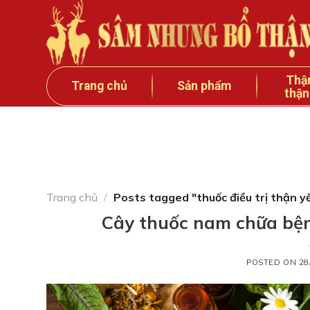
Skip
to
content
Thậ
Trang chủ
Sản phẩm
thận
Trang chủ
/
Posts tagged "thuốc điều trị thận y
Cây thuốc nam chữa bện
POSTED ON
28