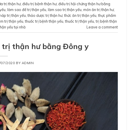
a trị thận hư
,
điều trị bệnh thận hư
,
điều trị hội chứng thận hư bằng
 yếu
,
làm sao để trị thận yếu
,
làm sao trị thận yếu
,
món ăn trị thận hư
,
áp trị thận yếu
,
thảo dược trị thận hư
,
thức ăn trị thận yếu
,
thực phẩm
m trị thận yếu
,
thuốc trị bệnh thận yếu
,
thuốc trị thận yếu
,
trị bệnh thận
 thận yếu tại nhà
Leave a comment
 trị thận hư bằng Đông y
/07/2020
BY
ADMIN