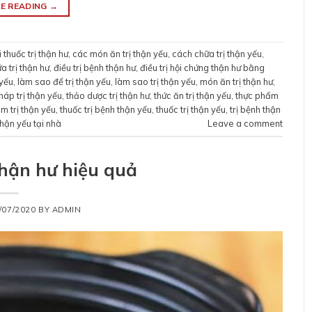
E READING
→
 thuốc trị thận hư
,
các món ăn trị thận yếu
,
cách chữa trị thận yếu
,
a trị thận hư
,
điều trị bệnh thận hư
,
điều trị hội chứng thận hư bằng
 yếu
,
làm sao để trị thận yếu
,
làm sao trị thận yếu
,
món ăn trị thận hư
,
áp trị thận yếu
,
thảo dược trị thận hư
,
thức ăn trị thận yếu
,
thực phẩm
m trị thận yếu
,
thuốc trị bệnh thận yếu
,
thuốc trị thận yếu
,
trị bệnh thận
 thận yếu tại nhà
Leave a comment
thận hư hiệu quả
/07/2020
BY
ADMIN