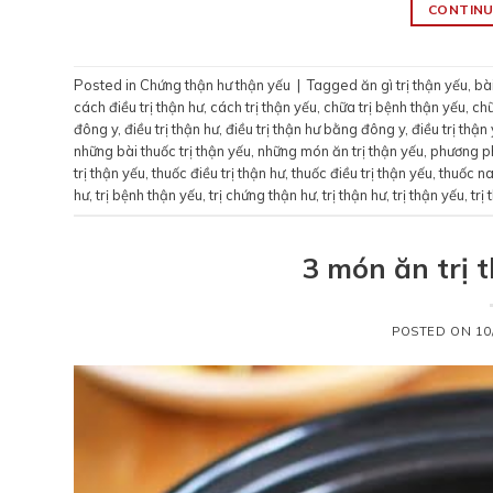
CONTINU
Posted in
Chứng thận hư thận yếu
|
Tagged
ăn gì trị thận yếu
,
bài
cách điều trị thận hư
,
cách trị thận yếu
,
chữa trị bệnh thận yếu
,
chữ
đông y
,
điều trị thận hư
,
điều trị thận hư bằng đông y
,
điều trị thận
những bài thuốc trị thận yếu
,
những món ăn trị thận yếu
,
phương ph
trị thận yếu
,
thuốc điều trị thận hư
,
thuốc điều trị thận yếu
,
thuốc na
hư
,
trị bệnh thận yếu
,
trị chứng thận hư
,
trị thận hư
,
trị thận yếu
,
trị
3 món ăn trị 
POSTED ON
10