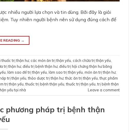
 nhiều người lựa chọn và tin dùng. Bởi đây là giải
t kiệm. Tuy nhiên người bệnh nên sử dụng đúng cách để
E READING
→
 thuốc trị thận hư
,
các món ăn trị thận yếu
,
cách chữa trị thận yếu
,
a trị thận hư
,
điều trị bệnh thận hư
,
điều trị hội chứng thận hư bằng
 yếu
,
làm sao để trị thận yếu
,
làm sao trị thận yếu
,
món ăn trị thận hư
,
áp trị thận yếu
,
thảo dược trị thận hư
,
thức ăn trị thận yếu
,
thực phẩm
m trị thận yếu
,
thuốc trị bệnh thận yếu
,
thuốc trị thận yếu
,
trị bệnh thận
 thận yếu tại nhà
Leave a comment
ác phương pháp trị bệnh thận
yếu