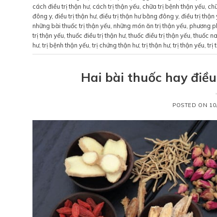
cách điều trị thận hư
,
cách trị thận yếu
,
chữa trị bệnh thận yếu
,
chữ
đông y
,
điều trị thận hư
,
điều trị thận hư bằng đông y
,
điều trị thận
những bài thuốc trị thận yếu
,
những món ăn trị thận yếu
,
phương ph
trị thận yếu
,
thuốc điều trị thận hư
,
thuốc điều trị thận yếu
,
thuốc na
hư
,
trị bệnh thận yếu
,
trị chứng thận hư
,
trị thận hư
,
trị thận yếu
,
trị
Hai bài thuốc hay điều
POSTED ON
10