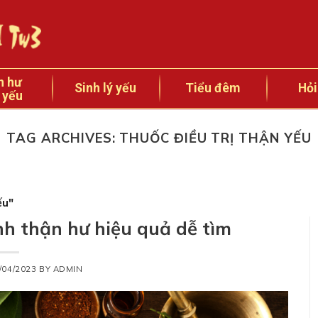
n hư
Sinh lý yếu
Tiểu đêm
Hỏi
 yếu
TAG ARCHIVES:
THUỐC ĐIỀU TRỊ THẬN YẾU
ếu"
h thận hư hiệu quả dễ tìm
/04/2023
BY
ADMIN