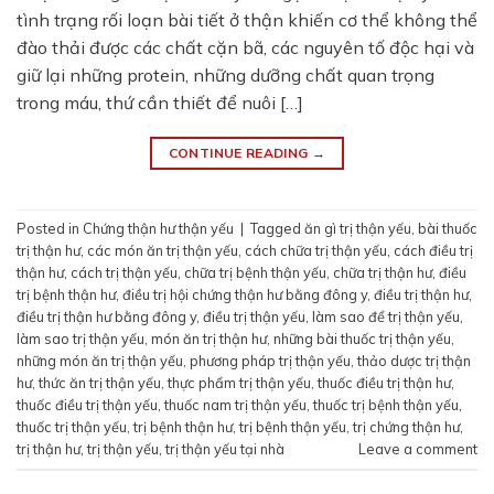
tình trạng rối loạn bài tiết ở thận khiến cơ thể không thể
đào thải được các chất cặn bã, các nguyên tố độc hại và
giữ lại những protein, những dưỡng chất quan trọng
trong máu, thứ cần thiết để nuôi […]
CONTINUE READING
→
Posted in
Chứng thận hư thận yếu
|
Tagged
ăn gì trị thận yếu
,
bài thuốc
trị thận hư
,
các món ăn trị thận yếu
,
cách chữa trị thận yếu
,
cách điều trị
thận hư
,
cách trị thận yếu
,
chữa trị bệnh thận yếu
,
chữa trị thận hư
,
điều
trị bệnh thận hư
,
điều trị hội chứng thận hư bằng đông y
,
điều trị thận hư
,
điều trị thận hư bằng đông y
,
điều trị thận yếu
,
làm sao để trị thận yếu
,
làm sao trị thận yếu
,
món ăn trị thận hư
,
những bài thuốc trị thận yếu
,
những món ăn trị thận yếu
,
phương pháp trị thận yếu
,
thảo dược trị thận
hư
,
thức ăn trị thận yếu
,
thực phẩm trị thận yếu
,
thuốc điều trị thận hư
,
thuốc điều trị thận yếu
,
thuốc nam trị thận yếu
,
thuốc trị bệnh thận yếu
,
thuốc trị thận yếu
,
trị bệnh thận hư
,
trị bệnh thận yếu
,
trị chứng thận hư
,
trị thận hư
,
trị thận yếu
,
trị thận yếu tại nhà
Leave a comment