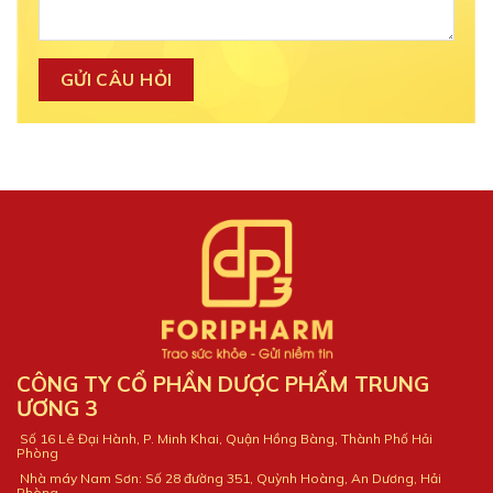
CÔNG TY CỔ PHẦN DƯỢC PHẨM TRUNG
ƯƠNG 3
Số 16 Lê Đại Hành, P. Minh Khai, Quận Hồng Bàng, Thành Phố Hải
Phòng
Nhà máy Nam Sơn: Số 28 đường 351, Quỳnh Hoàng, An Dương, Hải
Phòng