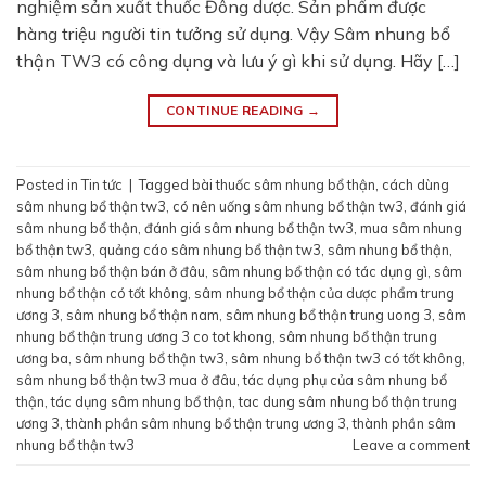
nghiệm sản xuất thuốc Đông dược. Sản phẩm được
hàng triệu người tin tưởng sử dụng. Vậy Sâm nhung bổ
thận TW3 có công dụng và lưu ý gì khi sử dụng. Hãy […]
CONTINUE READING
→
Posted in
Tin tức
|
Tagged
bài thuốc sâm nhung bổ thận
,
cách dùng
sâm nhung bổ thận tw3
,
có nên uống sâm nhung bổ thận tw3
,
đánh giá
sâm nhung bổ thận
,
đánh giá sâm nhung bổ thận tw3
,
mua sâm nhung
bổ thận tw3
,
quảng cáo sâm nhung bổ thận tw3
,
sâm nhung bổ thận
,
sâm nhung bổ thận bán ở đâu
,
sâm nhung bổ thận có tác dụng gì
,
sâm
nhung bổ thận có tốt không
,
sâm nhung bổ thận của dược phẩm trung
ương 3
,
sâm nhung bổ thận nam
,
sâm nhung bổ thận trung uong 3
,
sâm
nhung bổ thận trung ương 3 co tot khong
,
sâm nhung bổ thận trung
ương ba
,
sâm nhung bổ thận tw3
,
sâm nhung bổ thận tw3 có tốt không
,
sâm nhung bổ thận tw3 mua ở đâu
,
tác dụng phụ của sâm nhung bổ
thận
,
tác dụng sâm nhung bổ thận
,
tac dung sâm nhung bổ thận trung
ương 3
,
thành phần sâm nhung bổ thận trung ương 3
,
thành phần sâm
nhung bổ thận tw3
Leave a comment