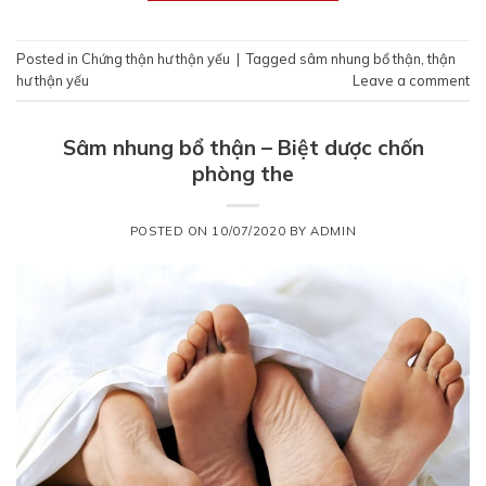
Posted in
Chứng thận hư thận yếu
|
Tagged
sâm nhung bổ thận
,
thận
hư thận yếu
Leave a comment
Sâm nhung bổ thận – Biệt dược chốn
phòng the
POSTED ON
10/07/2020
BY
ADMIN