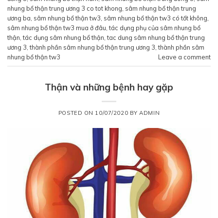
nhung bổ thận trung ương 3 co tot khong
,
sâm nhung bổ thận trung
ương ba
,
sâm nhung bổ thận tw3
,
sâm nhung bổ thận tw3 có tốt không
,
sâm nhung bổ thận tw3 mua ở đâu
,
tác dụng phụ của sâm nhung bổ
thận
,
tác dụng sâm nhung bổ thận
,
tac dung sâm nhung bổ thận trung
ương 3
,
thành phần sâm nhung bổ thận trung ương 3
,
thành phần sâm
nhung bổ thận tw3
Leave a comment
Thận và những bệnh hay gặp
POSTED ON
10/07/2020
BY
ADMIN