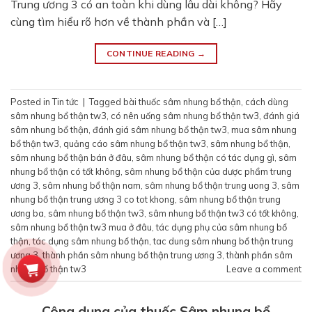
Trung ương 3 có an toàn khi dùng lâu dài không? Hãy
cùng tìm hiểu rõ hơn về thành phần và […]
CONTINUE READING
→
Posted in
Tin tức
|
Tagged
bài thuốc sâm nhung bổ thận
,
cách dùng
sâm nhung bổ thận tw3
,
có nên uống sâm nhung bổ thận tw3
,
đánh giá
sâm nhung bổ thận
,
đánh giá sâm nhung bổ thận tw3
,
mua sâm nhung
bổ thận tw3
,
quảng cáo sâm nhung bổ thận tw3
,
sâm nhung bổ thận
,
sâm nhung bổ thận bán ở đâu
,
sâm nhung bổ thận có tác dụng gì
,
sâm
nhung bổ thận có tốt không
,
sâm nhung bổ thận của dược phẩm trung
ương 3
,
sâm nhung bổ thận nam
,
sâm nhung bổ thận trung uong 3
,
sâm
nhung bổ thận trung ương 3 co tot khong
,
sâm nhung bổ thận trung
ương ba
,
sâm nhung bổ thận tw3
,
sâm nhung bổ thận tw3 có tốt không
,
sâm nhung bổ thận tw3 mua ở đâu
,
tác dụng phụ của sâm nhung bổ
thận
,
tác dụng sâm nhung bổ thận
,
tac dung sâm nhung bổ thận trung
ương 3
,
thành phần sâm nhung bổ thận trung ương 3
,
thành phần sâm
nhung bổ thận tw3
Leave a comment
Công dụng của thuốc Sâm nhung bổ