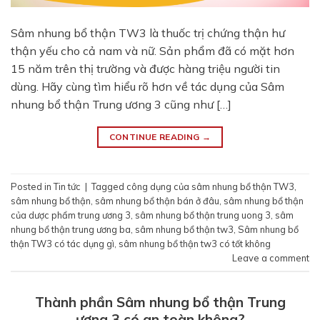
Sâm nhung bổ thận TW3 là thuốc trị chứng thận hư
thận yếu cho cả nam và nữ. Sản phẩm đã có mặt hơn
15 năm trên thị trường và được hàng triệu người tin
dùng. Hãy cùng tìm hiểu rõ hơn về tác dụng của Sâm
nhung bổ thận Trung ương 3 cũng như […]
CONTINUE READING
→
Posted in
Tin tức
|
Tagged
công dụng của sâm nhung bổ thận TW3
,
sâm nhung bổ thận
,
sâm nhung bổ thận bán ở đâu
,
sâm nhung bổ thận
của dược phẩm trung ương 3
,
sâm nhung bổ thận trung uong 3
,
sâm
nhung bổ thận trung ương ba
,
sâm nhung bổ thận tw3
,
Sâm nhung bổ
thận TW3 có tác dụng gì
,
sâm nhung bổ thận tw3 có tốt không
Leave a comment
Thành phần Sâm nhung bổ thận Trung
ương 3 có an toàn không?