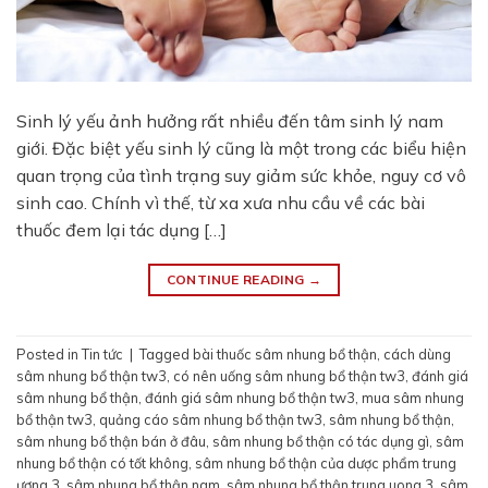
Sinh lý yếu ảnh hưởng rất nhiều đến tâm sinh lý nam
giới. Đặc biệt yếu sinh lý cũng là một trong các biểu hiện
quan trọng của tình trạng suy giảm sức khỏe, nguy cơ vô
sinh cao. Chính vì thế, từ xa xưa nhu cầu về các bài
thuốc đem lại tác dụng […]
CONTINUE READING
→
Posted in
Tin tức
|
Tagged
bài thuốc sâm nhung bổ thận
,
cách dùng
sâm nhung bổ thận tw3
,
có nên uống sâm nhung bổ thận tw3
,
đánh giá
sâm nhung bổ thận
,
đánh giá sâm nhung bổ thận tw3
,
mua sâm nhung
bổ thận tw3
,
quảng cáo sâm nhung bổ thận tw3
,
sâm nhung bổ thận
,
sâm nhung bổ thận bán ở đâu
,
sâm nhung bổ thận có tác dụng gì
,
sâm
nhung bổ thận có tốt không
,
sâm nhung bổ thận của dược phẩm trung
ương 3
,
sâm nhung bổ thận nam
,
sâm nhung bổ thận trung uong 3
,
sâm