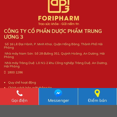
CÔNG TY CỔ PHẦN DƯỢC PHẨM TRUNG
ƯƠNG 3
Số 16 Lê Đại Hành, P. Minh Khai, Quận Hồng Bàng, Thành Phố Hải
Phòng
Nhà máy Nam Sơn: Số 28 đường 351, Quỳnh Hoàng, An Dương, Hải
Phòng
Nhà máy Tràng Duệ: Lô N1-2 khu Công nghiệp Tràng Duệ, An Dương,
Hải Phòng
1800 1286
Quy chế hoạt động
Chính sách bảo mật thông tin
Gọi điện
Messenger
Điểm bán