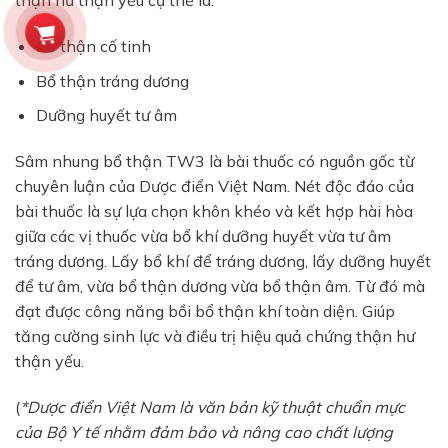
thận hư thận yếu cụ thể là:
Bổ thận cố tinh
Bổ thận tráng dương
Dưỡng huyết tư âm
Sâm nhung bổ thận TW3 là bài thuốc có nguồn gốc từ
chuyên luận của
Dược điển Việt Nam
. Nét độc đáo của
bài thuốc là sự lựa chọn khôn khéo và kết hợp hài hòa
giữa các vị thuốc vừa bổ khí dưỡng huyết vừa tư âm
tráng dương. Lấy bổ khí để tráng dương, lấy dưỡng huyết
để tư âm, vừa bổ thận dương vừa bổ thận âm. Từ đó mà
đạt được công năng bồi bổ thận khí toàn diện. Giúp
tăng cường sinh lực và điều trị hiệu quả chứng thận hư
thận yếu.
(
*Dược điển Việt Nam là văn bản kỹ thuật chuẩn mực
của Bộ Y tế nhằm đảm bảo và nâng cao chất lượng