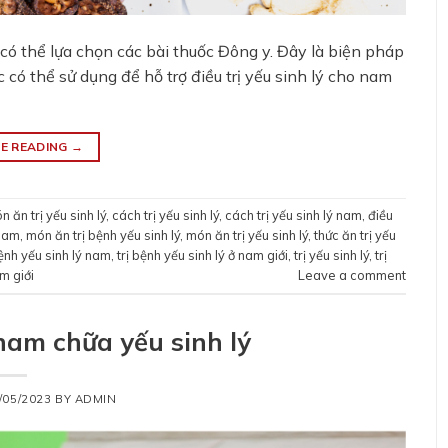
ý có thể lựa chọn các bài thuốc Đông y. Đây là biện pháp
 có thể sử dụng để hỗ trợ điều trị yếu sinh lý cho nam
E READING
→
 ăn trị yếu sinh lý
,
cách trị yếu sinh lý
,
cách trị yếu sinh lý nam
,
điều
 nam
,
món ăn trị bệnh yếu sinh lý
,
món ăn trị yếu sinh lý
,
thức ăn trị yếu
bệnh yếu sinh lý nam
,
trị bệnh yếu sinh lý ở nam giới
,
trị yếu sinh lý
,
trị
am giới
Leave a comment
am chữa yếu sinh lý
/05/2023
BY
ADMIN