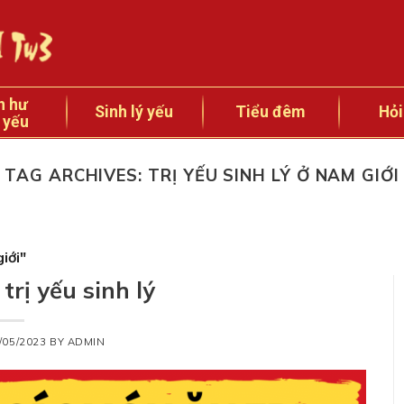
n hư
Sinh lý yếu
Tiểu đêm
Hỏi
 yếu
TAG ARCHIVES:
TRỊ YẾU SINH LÝ Ở NAM GIỚI
iới"
trị yếu sinh lý
/05/2023
BY
ADMIN