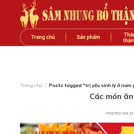
Skip
to
content
Thậ
Trang chủ
Sản phẩm
thận
Trang chủ
/
Posts tagged "trị yếu sinh lý ở nam g
Các món ăn 
POSTED ON
27