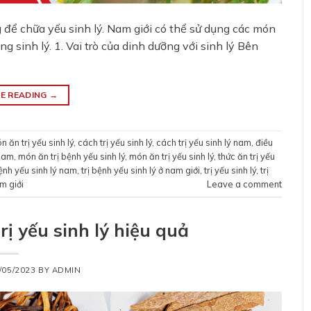
để chữa yếu sinh lý. Nam giới có thể sử dụng các món
g sinh lý. 1. Vai trò của dinh dưỡng với sinh lý Bên
E READING
→
 ăn trị yếu sinh lý
,
cách trị yếu sinh lý
,
cách trị yếu sinh lý nam
,
điều
 nam
,
món ăn trị bệnh yếu sinh lý
,
món ăn trị yếu sinh lý
,
thức ăn trị yếu
bệnh yếu sinh lý nam
,
trị bệnh yếu sinh lý ở nam giới
,
trị yếu sinh lý
,
trị
am giới
Leave a comment
rị yếu sinh lý hiệu quả
/05/2023
BY
ADMIN