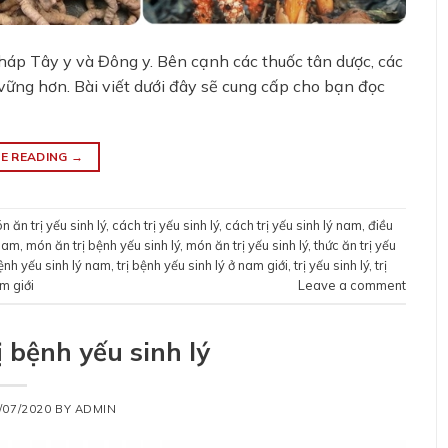
háp Tây y và Đông y. Bên cạnh các thuốc tân dược, các
vững hơn. Bài viết dưới đây sẽ cung cấp cho bạn đọc
E READING
→
 ăn trị yếu sinh lý
,
cách trị yếu sinh lý
,
cách trị yếu sinh lý nam
,
điều
 nam
,
món ăn trị bệnh yếu sinh lý
,
món ăn trị yếu sinh lý
,
thức ăn trị yếu
bệnh yếu sinh lý nam
,
trị bệnh yếu sinh lý ở nam giới
,
trị yếu sinh lý
,
trị
am giới
Leave a comment
 bệnh yếu sinh lý
/07/2020
BY
ADMIN