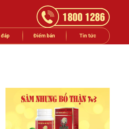
 đáp
Điểm bán
Tin tức